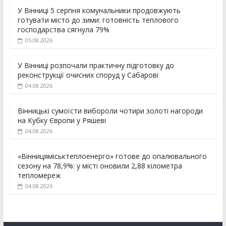
У Вінниці 5 серпня комунальники продовжують
готувати місто до зими: готовність теплового
господарства сягнула 79%
05.08.2026
У Вінниці розпочали практичну підготовку до
реконструкції очисних споруд у Сабарові
04.08.2026
Вінницькі сумоїсти вибороли чотири золоті нагороди
на Кубку Європи у Ряшеві
04.08.2026
«Вінницяміськтеплоенерго» готове до опалювального
сезону на 78,9%: у місті оновили 2,88 кілометра
тепломереж
04.08.2026