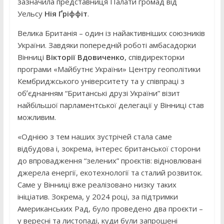
зазначила представниця Палати громад від
Уельсу
Нія Ґріффіт
.
Велика Британія – один із найактивніших союзників
України. Завдяки попередній роботі амбасадорки
Вінниці
Вікторії Вдовиченко
, співдиректорки
програми «Майбутнє України» Центру геополітики
Кембриджського університету та у співпраці з
обʼєднанням “Британські друзі України” візит
найбільшої парламентської делегації у Вінниці став
можливим.
«Однією з тем наших зустрічей стала саме
відбудова і, зокрема, інтерес британської сторони
до впровадження “зелених” проєктів: відновлювані
джерела енергії, екотехнології та сталий розвиток.
Саме у Вінниці вже реалізовано низку таких
ініціатив. Зокрема, у 2024 році, за підтримки
Американських Рад, було проведено два проєкти –
у вересні та листопаді, куди були запрошені