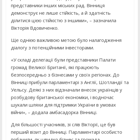
представники інших міських рад. Вінниця
демонструє не лише стійкість, а й здатність
ділитися цією стійкістю з іншими», – зазначила
Вікторія Вдовиченко.
Ще однією важливою метою було налагодження
діалогу з потенційними інвесторами.
«У складі делегації були представники Палати
громад Великої Британії, які працюють
безпосередньо з бізнесами у своїх регіонах. До
Вінниці прибули парламентарі з Англії, Шотландії та
Уельсу. Деякі з них відзначали внесок українців у
розбудову британської економіки, і водночас
шукали шляхи для підтримки України в умовах
війни», – додала амбасадорка Вінниці.
Для більшості учасників, зі слів Вікторії, це був
перший візит до Вінниці. Парламентарі особисто
побачили, як швидко бізнес та громада