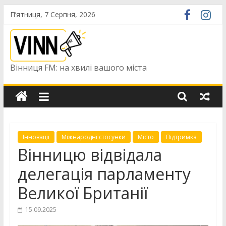
Skip
П’ятниця, 7 Серпня, 2026
to
content
Вінниця FM: на хвилі вашого міста
Інновації
Міжнародні стосунки
Місто
Підтримка
Вінницю відвідала
делегація парламенту
Великої Британії
15.09.2025