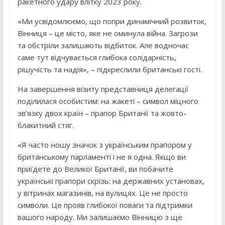
ракетного удару влітку 2023 року.
«Ми усвідомлюємо, що попри динамічний розвиток,
Вінниця – це місто, яке не оминула війна. Загрози
та обстріли залишають відбиток. Але водночас
саме тут відчувається глибока солідарність,
рішучість та надія», – підкреслили британські гості.
На завершення візиту представниця делегації
поділилася особистим: на жакеті – символ міцного
зв’язку двох країн – прапор Британії та жовто-
блакитний стяг.
«Я часто ношу значок з українським прапором у
британському парламенті і не я одна. Якщо ви
приїдете до Великої Британії, ви побачите
українські прапори скрізь: на державних установах,
у вітринах магазинів, на вулицях. Це не просто
символи. Це прояв глибокої поваги та підтримки
вашого народу. Ми залишаємо Вінницю з ще