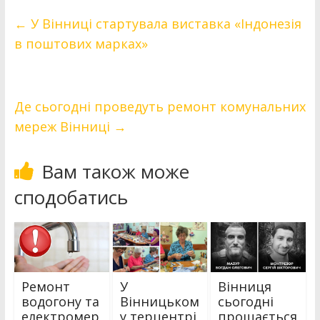
←
У Вінниці стартувала виставка «Індонезія
в поштових марках»
Де сьогодні проведуть ремонт комунальних
мереж Вінниці
→
Вам також може
сподобатись
Ремонт
У
Вінниця
водогону та
Вінницьком
сьогодні
електромер
у терцентрі
прощається