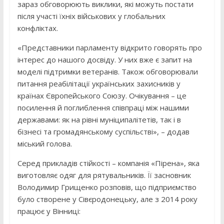
зараз обговорюють виклики, які можуть постати
після участі їхніх військових у глобальних
конфліктах.
«Представники парламенту відкрито говорять про
інтерес до нашого досвіду. У них вже є запит на
моделі підтримки ветеранів. Також обговорювали
питання реабілітації українських захисників у
країнах Європейського Союзу. Очікування – це
посилення й поглиблення співпраці між нашими
державами: як на рівні муніципалітетів, так і в
бізнесі та громадянському суспільстві», – додав
міський голова.
Серед прикладів стійкості – компанія «Пірена», яка
виготовляє одяг для рятувальників. Її засновник
Володимир Грищенко розповів, що підприємство
було створене у Сівєродонецьку, але з 2014 року
працює у Вінниці: