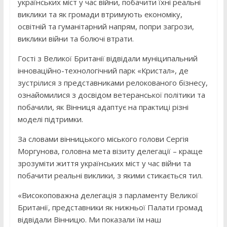
українських міст у час війни, побачити їхні реальні
виклики та як громади втримують економіку,
освітній та гуманітарний напрям, попри загрози,
виклики війни та болючі втрати.
Гості з Великої Британії відвідали муніципальний
інноваційно-технологічний парк «Кристал», де
зустрілися з представниками релокованого бізнесу,
ознайомилися з досвідом ветеранської політики та
побачили, як Вінниця адаптує на практиці різні
моделі підтримки.
За словами вінницького міського голови Сергія
Моргунова, головна мета візиту делегації – краще
зрозуміти життя українських міст у час війни та
побачити реальні виклики, з якими стикається тил.
«Високоповажна делегація з парламенту Великої
Британії, представники як нижньої Палати громад
відвідали Вінницю. Ми показали їм наш