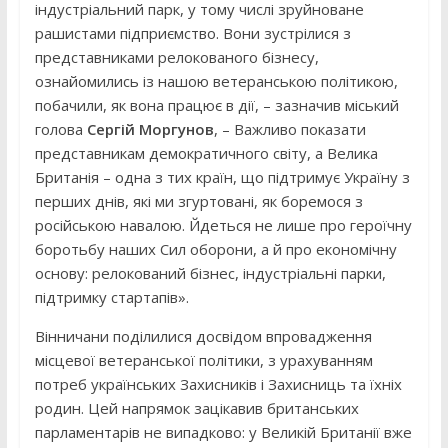
індустріальний парк, у тому числі зруйноване
рашистами підприємство. Вони зустрілися з
представниками релокованого бізнесу,
ознайомились із нашою ветеранською політикою,
побачили, як вона працює в дії, – зазначив міський
голова
Сергій Моргунов
, – Важливо показати
представникам демократичного світу, а Велика
Британія – одна з тих країн, що підтримує Україну з
перших днів, які ми згуртовані, як боремося з
російською навалою. Йдеться не лише про героїчну
боротьбу наших Сил оборони, а й про економічну
основу: релокований бізнес, індустріальні парки,
підтримку стартапів».
Вінничани поділилися досвідом впровадження
місцевої ветеранської політики, з урахуванням
потреб українських Захисників і Захисниць та їхніх
родин. Цей напрямок зацікавив британських
парламентарів не випадково: у Великій Британії вже