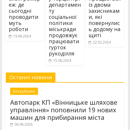
еж: де
департамен
із двома
сьогодні
ту
захисникам
проводити
соціальної
и, які
муть
політики
повернулис
роботи
міськради
ь додому на
продовжує
щиті
19.08.2024
працювати
22.02.2024
гурток
рукоділля
15.08.2024
Останні новини
Без рубрики
Автопарк КП «Вінницьке шляхове
управління» поповнили 19 нових
машин для прибирання міста
06.08.2026