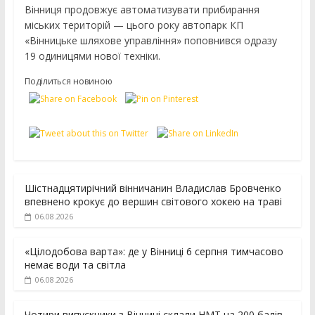
Вінниця продовжує автоматизувати прибирання
міських територій — цього року автопарк КП
«Вінницьке шляхове управління» поповнився одразу
19 одиницями нової техніки.
Поділиться новиною
Шістнадцятирічний вінничанин Владислав Бровченко
впевнено крокує до вершин світового хокею на траві
06.08.2026
«Цілодобова варта»: де у Вінниці 6 серпня тимчасово
немає води та світла
06.08.2026
Чотири випускники з Вінниці склали НМТ на 200 балів