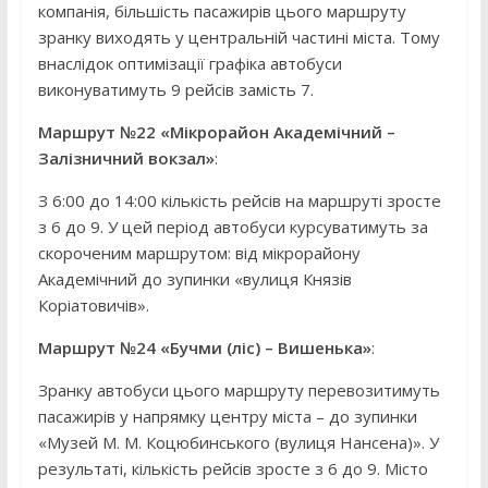
компанія, більшість пасажирів цього маршруту
зранку виходять у центральній частині міста. Тому
внаслідок оптимізації графіка автобуси
виконуватимуть 9 рейсів замість 7.
Маршрут №22 «Мікрорайон Академічний –
Залізничний вокзал»
:
З 6:00 до 14:00 кількість рейсів на маршруті зросте
з 6 до 9. У цей період автобуси курсуватимуть за
скороченим маршрутом: від мікрорайону
Академічний до зупинки «вулиця Князів
Коріатовичів».
Маршрут №24 «Бучми (ліс) – Вишенька»
:
Зранку автобуси цього маршруту перевозитимуть
пасажирів у напрямку центру міста – до зупинки
«Музей М. М. Коцюбинського (вулиця Нансена)». У
результаті, кількість рейсів зросте з 6 до 9. Місто