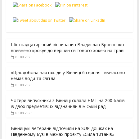
Шістнадцятирічний вінничанин Владислав Бровченко
впевнено крокує до вершин світового хокею на траві
06.08.2026
«Цілодобова варта»: де у Вінниці 6 серпня тимчасово
немає води та світла
06.08.2026
Чотири випускники з Вінниці склали НМТ на 200 балів
із двох предметів: їх відзначили в міській раді
05.08.2026
Вінницькі ветерани відпочили на SUP-дошках на
Південному Бузі в межах проєкту «Сила титанів»