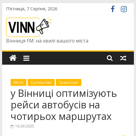
Skip
П’ятниця, 7 Серпня, 2026
to
content
Вінниця FM: на хвилі вашого міста
Місто
Суспільство
Транспорт
у Вінниці оптимізують
рейси автобусів на
чотирьох маршрутах
16.09.2025