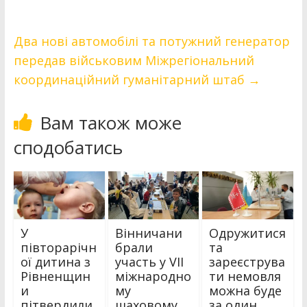
Два нові автомобілі та потужний генератор
передав військовим Міжрегіональний
координаційний гуманітарний штаб
→
Вам також може
сподобатись
У
Вінничани
Одружитися
півторарічн
брали
та
ої дитина з
участь у VII
зареєструва
Рівненщин
міжнародно
ти немовля
и
му
можна буде
пітвердили
шаховому
за один