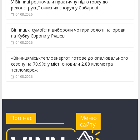
У Вінниці розпочали практичну підготовку до
реконструкції очисних споруд у Сабарові
04.08.2026
Вінницькі сумоїсти вибороли чотири золоті нагороди
на Кубку Європи у Ряшеві
04.08.2026
«Вінницяміськтеплоенерго» готове до опалювального
сезону на 78,9%: у місті оновили 2,88 кілометра
тепломереж
04.08.2026
Про нас
Меню
сайту
Вінничч