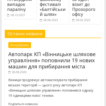
випадок
фестивалі
візит до
паралічу
«Балтійськи
Прозорого
й шлях»
офісу
08.10.2021
06.06.2023
04.02.2022
Останні новини
Без рубрики
Автопарк КП «Вінницьке шляхове
управління» поповнили 19 нових
машин для прибирання міста
06.08.2026
Вінниця продовжує автоматизувати прибирання
міських територій — цього року автопарк КП
«Вінницьке шляхове управління» поповнився одразу
19 одиницями нової техніки.
Поділиться новиною