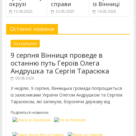
окрузі
справи
із Вінниці
13.06.2023
23.05.2025
14.05.2026
Останні новини
Без рубрики
9 серпня Вінниця проведе в
останню путь Героїв Олега
Андрушка та Сергія Тарасюка
09.08.2026
У неділю, 9 серпня, Вінницька громада попрощається
із захисниками України Олегом Андрушком та Сергієм
Тарасюком, які загинули, боронячи державу від
Поділиться новиною