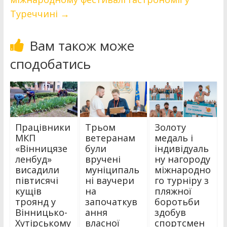
Туреччині
→
Вам також може
сподобатись
Працівники
Трьом
Золоту
МКП
ветеранам
медаль і
«Вінницязе
були
індивідуаль
ленбуд»
вручені
ну нагороду
висадили
муніципаль
міжнародно
півтисячі
ні ваучери
го турніру з
кущів
на
пляжної
троянд у
започаткув
боротьби
Вінницько-
ання
здобув
Хутірському
власної
спортсмен