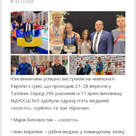
02.10.2025
Юні вінничани успішно виступили на чемпіонаті
Європи з сумо, що проходив 27–28 вересня у
Таллінні. Серед 290 учасників із 11 країн вихованці
МДЮСШ №5 здобули одразу п’ять медалей:
«золото», «срібло» та три «бронзи».
• Марія Білохвостик – «золото».
• Іван Кирилюк – срібна медаль у командному заліку