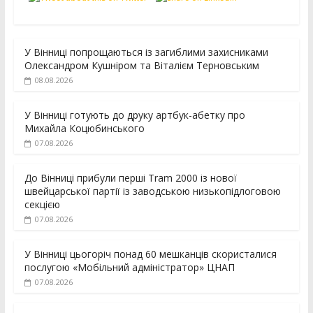
У Вінниці попрощаються із загиблими захисниками
Олександром Кушніром та Віталієм Терновським
08.08.2026
У Вінниці готують до друку артбук-абетку про
Михайла Коцюбинського
07.08.2026
До Вінниці прибули перші Tram 2000 із нової
швейцарської партії із заводською низькопідлоговою
секцією
07.08.2026
У Вінниці цьогоріч понад 60 мешканців скористалися
послугою «Мобільний адміністратор» ЦНАП
07.08.2026