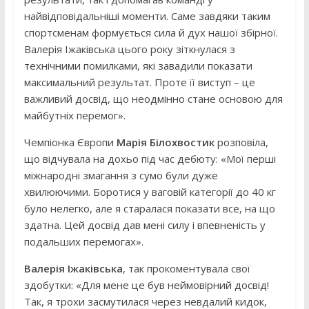
найвідповідальніші моменти. Саме завдяки таким
спортсменам формується сила й дух нашої збірної.
Валерія Іжаківська цього року зіткнулася з
технічними помилками, які завадили показати
максимальний результат. Проте її виступ – це
важливий досвід, що неодмінно стане основою для
майбутніх перемог».
Чемпіонка Європи
Марія Білохвостик
розповіла,
що відчувала на дохьо під час дебюту: «Мої перші
міжнародні змагання з сумо були дуже
хвилюючими. Боротися у ваговій категорії до 40 кг
було нелегко, але я старалася показати все, на що
здатна. Цей досвід дав мені силу і впевненість у
подальших перемогах».
Валерія Іжаківська
, так прокоментувала свої
здобутки: «Для мене це був неймовірний досвід!
Так, я трохи засмутилася через невдалий кидок,