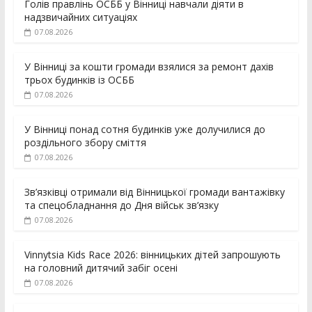
Голів правлінь ОСББ у Вінниці навчали діяти в
надзвичайних ситуаціях
07.08.2026
У Вінниці за кошти громади взялися за ремонт дахів
трьох будинків із ОСББ
07.08.2026
У Вінниці понад сотня будинків уже долучилися до
роздільного збору сміття
07.08.2026
Зв’язківці отримали від Вінницької громади вантажівку
та спецобладнання до Дня військ зв’язку
07.08.2026
Vinnytsia Kids Race 2026: вінницьких дітей запрошують
на головний дитячий забіг осені
07.08.2026