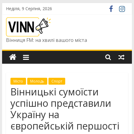
Skip
Неділя, 9 Серпня, 2026
to
content
Вінниця FM: на хвилі вашого міста
Місто
Молодь
Спорт
Вінницькі сумоїсти
успішно представили
Україну на
європейській першості