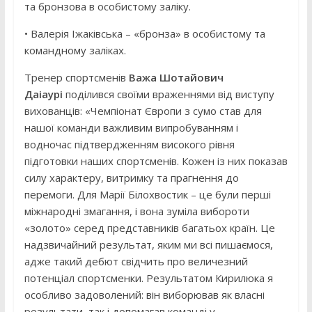
та бронзова в особистому заліку.
• Валерія Іжаківська – «бронза» в особистому та
командному заліках.
Тренер спортсменів
Важа Шотайович
Даіаурі
поділився своїми враженнями від виступу
вихованців: «Чемпіонат Європи з сумо став для
нашої команди важливим випробуванням і
водночас підтвердженням високого рівня
підготовки наших спортсменів. Кожен із них показав
силу характеру, витримку та прагнення до
перемоги. Для Марії Білохвостик – це були перші
міжнародні змагання, і вона зуміла вибороти
«золото» серед представників багатьох країн. Це
надзвичайний результат, яким ми всі пишаємося,
адже такий дебют свідчить про величезний
потенціал спортсменки. Результатом Кирилюка я
особливо задоволений: він виборював як власні
результати, так і допомагав команді у