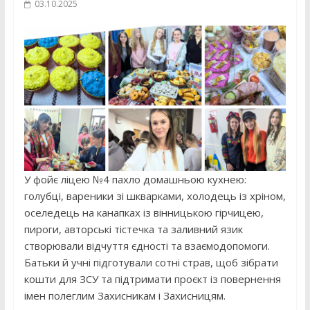
03.10.2025
У фойє ліцею №4 пахло домашньою кухнею:
голубці, вареники зі шкварками, холодець із хріном,
оселедець на канапках із вінницькою гірчицею,
пироги, авторські тістечка та заливний язик
створювали відчуття єдності та взаємодопомоги.
Батьки й учні підготували сотні страв, щоб зібрати
кошти для ЗСУ та підтримати проєкт із повернення
імен полеглим Захисникам і Захисницям.