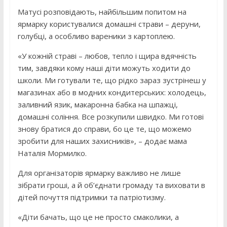
Матусі розповідають, найбільшим попитом на
ярмарку користувалися домашні страви – деруни,
голубці, а особливо вареники з картоплею.
«У кожній страві – любов, тепло і щира вдячність
тим, завдяки кому наші діти можуть ходити до
школи. Ми готували те, що рідко зараз зустрінеш у
магазинах або в модних кондитерських: холодець,
заливний язик, макаронна бабка на шпажці,
домашні соління. Все розкупили швидко. Ми готові
знову братися до справи, бо це те, що можемо
зробити для наших захисників», – додає мама
Наталія Мормилко.
Для організаторів ярмарку важливо не лише
зібрати гроші, а й об’єднати громаду та виховати в
дітей почуття підтримки та патріотизму.
«Діти бачать, що це не просто смаколики, а