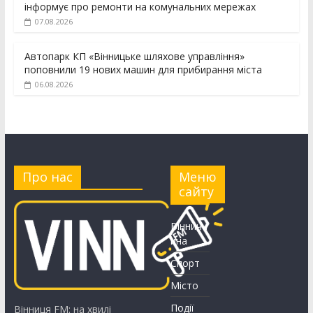
інформує про ремонти на комунальних мережах
07.08.2026
Автопарк КП «Вінницьке шляхове управління»
поповнили 19 нових машин для прибирання міста
06.08.2026
Про нас
Меню
сайту
Вінничч
ина
Спорт
Місто
Події
Вінниця FM: на хвилі