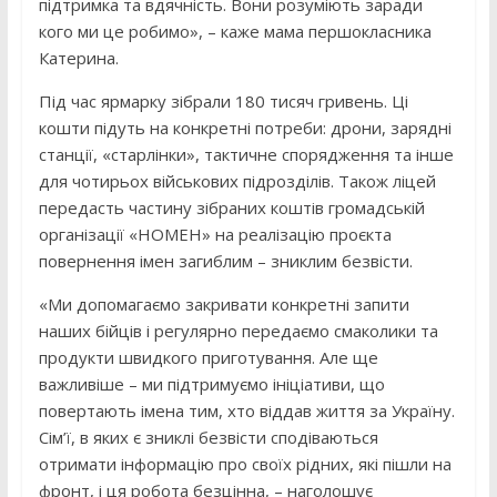
підтримка та вдячність. Вони розуміють заради
кого ми це робимо», – каже мама першокласника
Катерина.
Під час ярмарку зібрали 180 тисяч гривень. Ці
кошти підуть на конкретні потреби: дрони, зарядні
станції, «старлінки», тактичне спорядження та інше
для чотирьох військових підрозділів. Також ліцей
передасть частину зібраних коштів громадській
організації «НОМЕН» на реалізацію проєкта
повернення імен загиблим – зниклим безвісти.
«Ми допомагаємо закривати конкретні запити
наших бійців і регулярно передаємо смаколики та
продукти швидкого приготування. Але ще
важливіше – ми підтримуємо ініціативи, що
повертають імена тим, хто віддав життя за Україну.
Сім’ї, в яких є зниклі безвісти сподіваються
отримати інформацію про своїх рідних, які пішли на
фронт, і ця робота безцінна, – наголошує