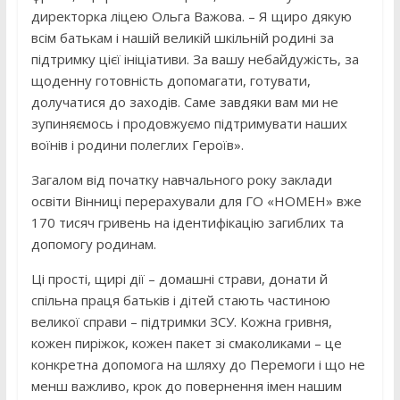
директорка ліцею Ольга Важова. – Я щиро дякую
всім батькам і нашій великій шкільній родині за
підтримку цієї ініціативи. За вашу небайдужість, за
щоденну готовність допомагати, готувати,
долучатися до заходів. Саме завдяки вам ми не
зупиняємось і продовжуємо підтримувати наших
воїнів і родини полеглих Героїв».
Загалом від початку навчального року заклади
освіти Вінниці перерахували для ГО «НОМЕН» вже
170 тисяч гривень на ідентифікацію загиблих та
допомогу родинам.
Ці прості, щирі дії – домашні страви, донати й
спільна праця батьків і дітей стають частиною
великої справи – підтримки ЗСУ. Кожна гривня,
кожен пиріжок, кожен пакет зі смаколиками – це
конкретна допомога на шляху до Перемоги і що не
менш важливо, крок до повернення імен нашим