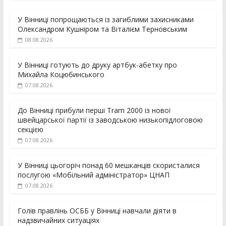
У Вінниці попрощаються із загиблими захисниками
Олександром Кушніром та Віталієм Терновським
08.08.2026
У Вінниці готують до друку артбук-абетку про
Михайла Коцюбинського
07.08.2026
До Вінниці прибули перші Tram 2000 із нової
швейцарської партії із заводською низькопідлоговою
секцією
07.08.2026
У Вінниці цьогоріч понад 60 мешканців скористалися
послугою «Мобільний адміністратор» ЦНАП
07.08.2026
Голів правлінь ОСББ у Вінниці навчали діяти в
надзвичайних ситуаціях