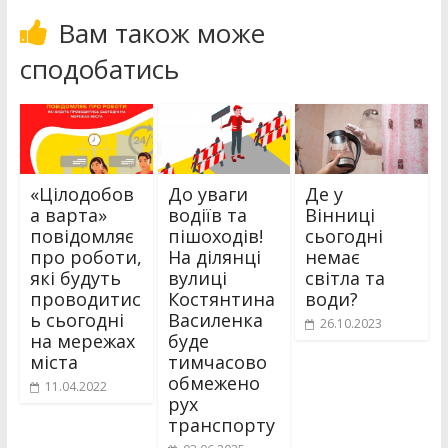
Вам також може
сподобатись
«Цілодобов
До уваги
Де у
а варта»
водіїв та
Вінниці
повідомляє
пішоходів!
сьогодні
про роботи,
На ділянці
немає
які будуть
вулиці
світла та
проводитис
Костянтина
води?
ь сьогодні
Василенка
26.10.2023
на мережах
буде
міста
тимчасово
обмежено
11.04.2022
рух
транспорту