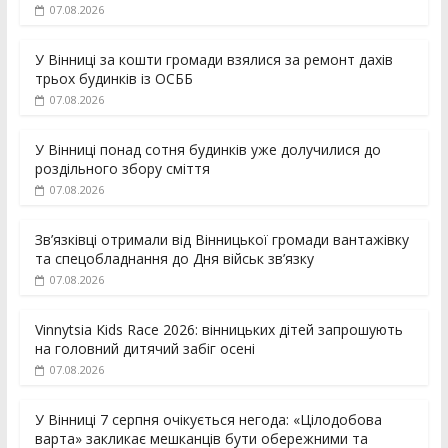
07.08.2026
У Вінниці за кошти громади взялися за ремонт дахів
трьох будинків із ОСББ
07.08.2026
У Вінниці понад сотня будинків уже долучилися до
роздільного збору сміття
07.08.2026
Зв’язківці отримали від Вінницької громади вантажівку
та спецобладнання до Дня військ зв’язку
07.08.2026
Vinnytsia Kids Race 2026: вінницьких дітей запрошують
на головний дитячий забіг осені
07.08.2026
У Вінниці 7 серпня очікується негода: «Цілодобова
варта» закликає мешканців бути обережними та