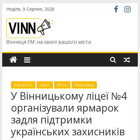
Skip
Неділя, 9 Серпня, 2026
to
content
Вінниця FM: на хвилі вашого міста
Вдячність
Герої
Місто
Підтримка
У Вінницькому ліцеї №4
організували ярмарок
задля підтримки
українських захисників