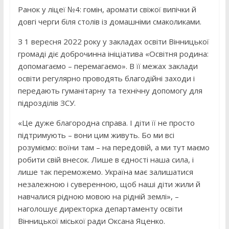
Ранок у ліцеї №4: гомін, аромати свіжої випічки й
довгі черги біля столів із домашніми смаколиками.
З 1 вересня 2022 року у закладах освіти Вінницької
громаді діє доброчинна ініціатива «Освітня родина:
допомагаємо – перемагаємо». В її межах заклади
освіти регулярно проводять благодійні заходи і
передають гуманітарну та технічну допомогу для
підрозділів ЗСУ.
«Це дуже благородна справа. І діти її не просто
підтримують – вони цим живуть. Бо ми всі
розуміємо: воїни там – на передовій, а ми тут маємо
робити свій внесок. Лише в єдності наша сила, і
лише так переможемо. Україна має залишатися
незалежною і суверенною, щоб наші діти жили й
навчалися рідною мовою на рідній землі», –
наголошує директорка департаменту освіти
Вінницької міської ради Оксана Яценко.