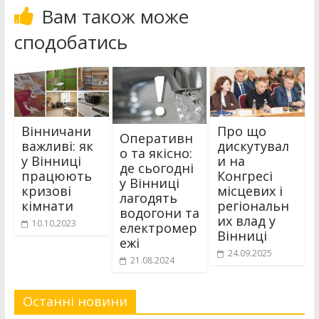
Вам також може
сподобатись
Вінничани
Про що
Оперативн
важливі: як
дискутувал
о та якісно:
у Вінниці
и на
де сьогодні
працюють
Конгресі
у Вінниці
кризові
місцевих і
лагодять
кімнати
регіональн
водогони та
их влад у
10.10.2023
електромер
Вінниці
ежі
24.09.2025
21.08.2024
Останні новини