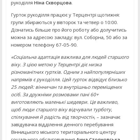
рукоділля
Ніна Скворцова
.
Гурток рукоділля працює у Терцентрі щотижня:
групи збираються у вівторок та четвер о 10:00.
Дізнатись більше про його роботу або долучитись
можна за адресою закладу: вул. Соборна, 50 або за
номером телефону 67-05-90.
«Соціальна адаптація важлива для людей старшого
віку. З цією метою у Терцентрі діє низка
різноманітних гуртків. Одним з найпопулярніших
напрямів є рукоділля. Цей гурток відвідує близько
25 людей: вінничан та внутрішньо переміщених
осіб. За дружніми розмовами пані 60+
виготовляють маленькі шедеври. Це важливо,
щоб люди старшого віку відчували турботу,
спілкування й радість від творчості»
, – зазначає
завідувачка відділення денного перебування
Вінницького міського територіального центру
соціального обслуговування
Анна Стояновська
.