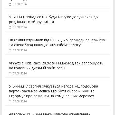
07.08.2026
У Вінниці понад сотня будинків уже долучилися до
роздільного збору сміття
07.08.2026
Зв’язківці отримали від Вінницької громади вантажівку
та спецобладнання до Дня військ зв’язку
07.08.2026
Vinnytsia Kids Race 2026: вінницьких дітей запрошують
на головний дитячий забіг осені
07.08.2026
У Вінниці 7 серпня очікується негода: «Цілодобова
варта» закликає мешканців бути обережними та
інформує про ремонти на комунальних мережах
07.08.2026
Автопарк КП «Вінницьке шляхове управління»