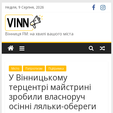
Skip
Неділя, 9 Серпня, 2026
to
content
Вінниця FM: на хвилі вашого міста
Місто
Патріотизм
Підтримка
У Вінницькому
терцентрі майстрині
зробили власноруч
осінні ляльки-обереги