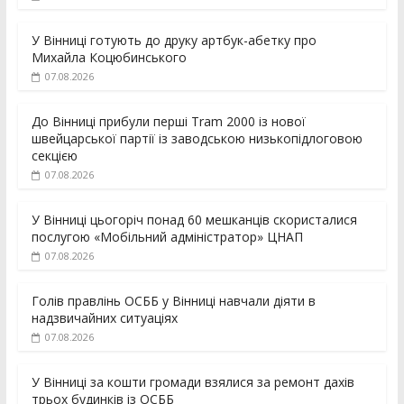
У Вінниці готують до друку артбук-абетку про
Михайла Коцюбинського
07.08.2026
До Вінниці прибули перші Tram 2000 із нової
швейцарської партії із заводською низькопідлоговою
секцією
07.08.2026
У Вінниці цьогоріч понад 60 мешканців скористалися
послугою «Мобільний адміністратор» ЦНАП
07.08.2026
Голів правлінь ОСББ у Вінниці навчали діяти в
надзвичайних ситуаціях
07.08.2026
У Вінниці за кошти громади взялися за ремонт дахів
трьох будинків із ОСББ