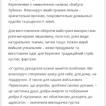
берегинями з символічною назвою «Бабуся
Зубиха». Власноруч змайстровані ляльки –
хранительки врожаю, покровительки домашньої
худоби та родючості землі.
Для виготовлення оберегів майстрині використали
різні матеріали: мішковину, полотно, різні види
натуральних тканин, нитки тощо. Кожен виріб
вийшов унікальним – жінки придумали та
виготовили одяг для берегині: традиційний стрій,
хустки, фартухи.
«У гуртку рукоділля кожне заняття особливе. Ми
власноруч створюємо красу для себе, для дому, на
подарунок. А також для наших військових.
Переконані, що вироби, зроблені своїми руками, –
це частинка душі, добра енергія та побажання
добра й підтримки, які обов’язково доходять до
адресата»
, – зазначила викладачка гуртка