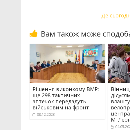
Де сьогод
Вам також може сподоб
Рішення виконкому ВМР:
Вінниць
ще 298 тактичних
дідуся
аптечок передадуть
влашту
військовим на фронт
велопр
центра
08.12.2023
М. Лео
04.05.20