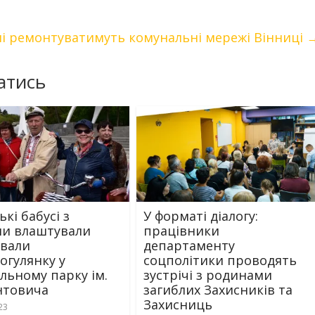
ні ремонтуватимуть комунальні мережі Вінниці
атись
кі бабусі з
У форматі діалогу:
ми влаштували
працівники
вали
департаменту
огулянку у
соцполітики проводять
льному парку ім.
зустрічі з родинами
нтовича
загиблих Захисників та
Захисниць
23