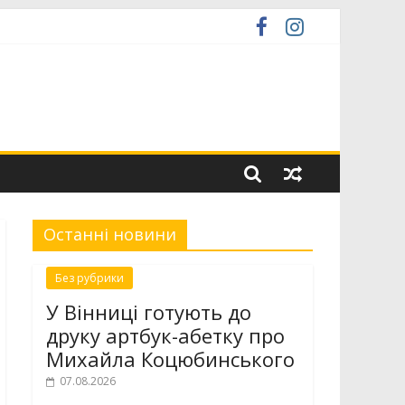
ю низькопідлоговою секцією
міністратор» ЦНАП
Останні новини
Без рубрики
У Вінниці готують до
друку артбук-абетку про
Михайла Коцюбинського
07.08.2026