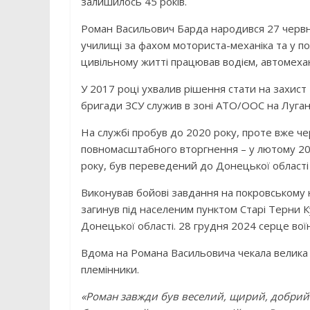
залишилось 45 років.
Роман Васильович Барда народився 27 червня
училищі за фахом моториста-механіка та у пол
цивільному житті працював водієм, автомеха
У 2017 році ухвалив рішення стати на захист
бригади ЗСУ служив в зоні АТО/ООС на Луга
На службі пробув до 2020 року, проте вже че
повномасштабного вторгнення – у лютому 2022
року, був переведений до Донецької області у
Виконував бойові завдання на покровському н
загинув під населеним пунктом Старі Терни К
Донецької області. 28 грудня 2024 серце вої
Вдома на Романа Васильовича чекала велика і
племінники.
«Роман завжди був веселий, щирий, добрий.