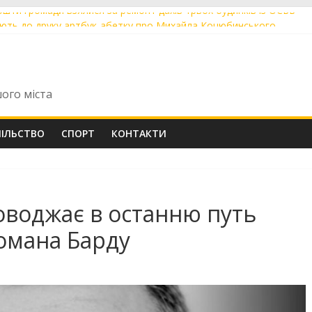
кошти громади взялися за ремонт дахів трьох будинків із ОСББ
тують до друку артбук-абетку про Михайла Коцюбинського
ибули перші Tram 2000 із нової швейцарської партії із заводсько
огоріч понад 60 мешканців скористалися послугою «Мобільний ад
ь ОСББ у Вінниці навчали діяти в надзвичайних ситуаціях
шого міста
ПІЛЬСТВО
СПОРТ
КОНТАКТИ
оводжає в останню путь
омана Барду