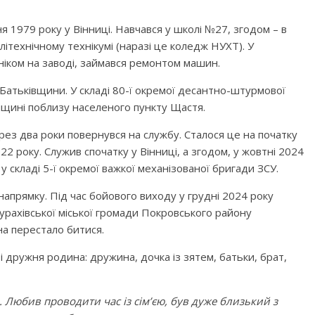
 1979 року у Вінниці. Навчався у школі №27, згодом – в
ітехнічному технікумі (наразі це коледж НУХТ). У
ніком на заводі, займався ремонтом машин.
 Батьківщини. У складі 80-ї окремої десантно-штурмової
нщині поблизу населеного пункту Щастя.
рез два роки повернувся на службу. Сталося це на початку
 року. Служив спочатку у Вінниці, а згодом, у жовтні 2024
 складі 5-ї окремої важкої механізованої бригади ЗСУ.
апрямку. Під час бойового виходу у грудні 2024 року
урахівської міської громади Покровського району
на перестало битися.
 дружня родина: дружина, дочка із зятем, батьки, брат,
 Любив проводити час із сім’єю, був дуже близький з