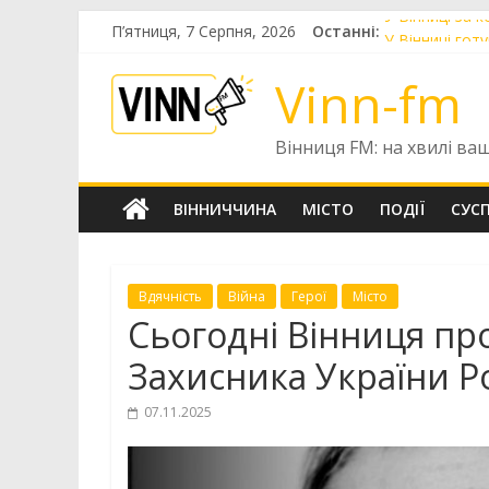
Skip
П’ятниця, 7 Серпня, 2026
Останні:
У Вінниці за 
to
У Вінниці го
content
До Вінниці пр
Vinn-fm
У Вінниці ць
Голів правлін
Вінниця FM: на хвилі ва
ВІННИЧЧИНА
МІСТО
ПОДІЇ
СУС
Вдячність
Війна
Герої
Місто
Сьогодні Вінниця пр
Захисника України Р
07.11.2025