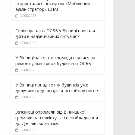
скористалися послугою «Мобільний
адміністратор» ЦНАП
07.08.2026
Голів правлінь ОСББ у Вінниці навчали
діяти в надзвичайних ситуаціях
07.08.2026
У Вінниці за кошти громади взялися за
ремонт дахів трьох будинків із ОСББ
07.08.2026
У Вінниці понад сотня будинків уже
долучилися до роздільного збору сміття
07.08.2026
Зв’язківці отримали від Вінницької
громади вантажівку та спецобладнання
до Дня військ зв’язку
07.08.2026