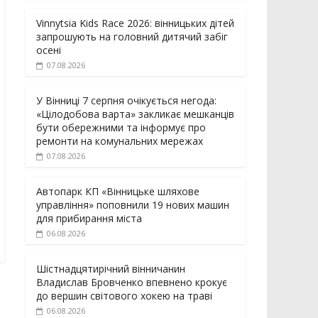
Vinnytsia Kids Race 2026: вінницьких дітей
запрошують на головний дитячий забіг
осені
07.08.2026
У Вінниці 7 серпня очікується негода:
«Цілодобова варта» закликає мешканців
бути обережними та інформує про
ремонти на комунальних мережах
07.08.2026
Автопарк КП «Вінницьке шляхове
управління» поповнили 19 нових машин
для прибирання міста
06.08.2026
Шістнадцятирічний вінничанин
Владислав Бровченко впевнено крокує
до вершин світового хокею на траві
06.08.2026