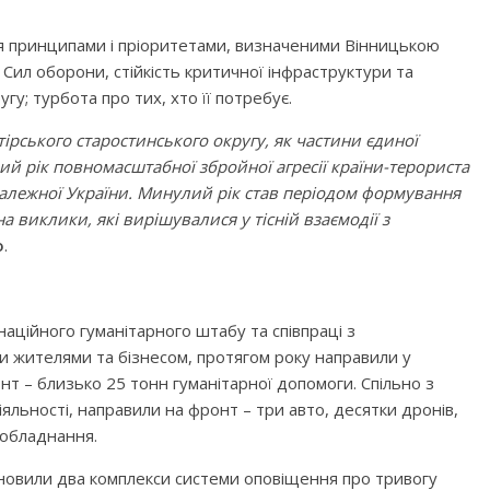
вся принципами і пріоритетами, визначеними Вінницькою
 Сил оборони, стійкість критичної інфраструктури та
угу; турбота про тих, хто її потребує.
ірського старостинського округу, як частини єдиної
ий рік повномасштабної збройної агресії країни-терориста
езалежної України. Минулий рік став періодом формування
 виклики, які вирішувалися у тісній взаємодії з
о
.
аційного гуманітарного штабу та співпраці з
 жителями та бізнесом, протягом року направили у
нт – близько 25 тонн гуманітарної допомоги. Спільно з
яльності, направили на фронт – три авто, десятки дронів,
 обладнання.
ановили два комплекси системи оповіщення про тривогу