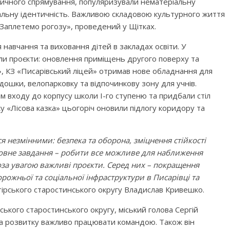
тичного спрямування, популяризували нематеріальну
альну ідентичність. Важливою складовою культурного життя
Заплетемо рогозу», проведений у Щітках.
навчання та виховання дітей в закладах освіти. У
али проєкти: оновлення приміщень другого поверху та
», КЗ «Писарівський ліцей» отримав нове обладнання для
дошки, велопарковку та відпочинкову зону для учнів.
м входу до корпусу школи I-го ступеню та придбали стіл
ку «Лісова казка» цьогоріч оновили підлогу коридору та
я незмінними: безпека та оборона, зміцнення стійкості
овне завдання – робити все можливе для наближення
за увагою важливі проєкти. Серед них – покращення
рожньої та соціальної інфраструктури в Писарівці та
утірського старостинського округу Владислав Кривешко.
ького старостинського округу, міський голова Сергій
та розвитку важливо працювати командою. Також він