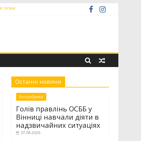
г осені
я військ зв’язку
Останні новини
Без рубрики
Голів правлінь ОСББ у
Вінниці навчали діяти в
надзвичайних ситуаціях
07.08.2026