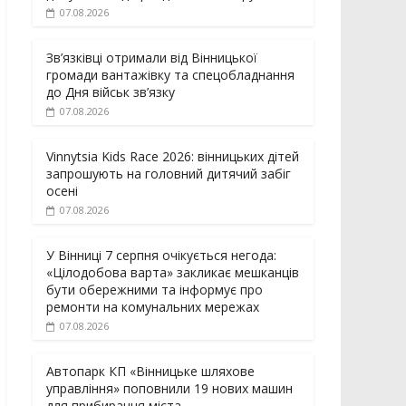
07.08.2026
Зв’язківці отримали від Вінницької
громади вантажівку та спецобладнання
до Дня військ зв’язку
07.08.2026
Vinnytsia Kids Race 2026: вінницьких дітей
запрошують на головний дитячий забіг
осені
07.08.2026
У Вінниці 7 серпня очікується негода:
«Цілодобова варта» закликає мешканців
бути обережними та інформує про
ремонти на комунальних мережах
07.08.2026
Автопарк КП «Вінницьке шляхове
управління» поповнили 19 нових машин
для прибирання міста