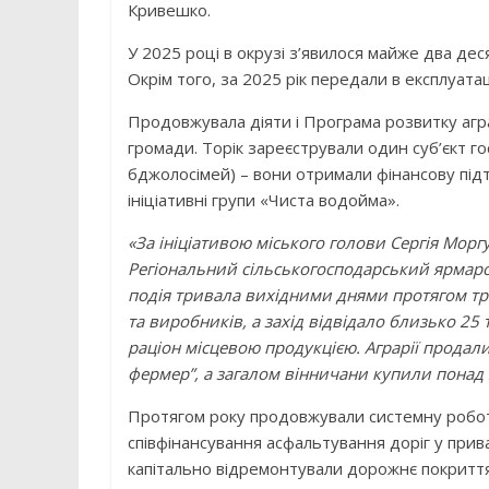
Кривешко.
У 2025 році в окрузі з’явилося майже два дес
Окрім того, за 2025 рік передали в експлуат
Продовжувала діяти і Програма розвитку аг
громади. Торік зареєстрували один суб’єкт го
бджолосімей) – вони отримали фінансову підт
ініціативні групи «Чиста водойма».
«За ініціативою міського голови Сергія Морг
Регіональний сільськогосподарський ярмарок
подія тривала вихідними днями протягом трь
та виробників, а захід відвідало близько 25
раціон місцевою продукцією. Аграрії продал
фермер”, а загалом вінничани купили понад 
Протягом року продовжували системну роботу 
співфінансування асфальтування доріг у прив
капітально відремонтували дорожнє покриття 