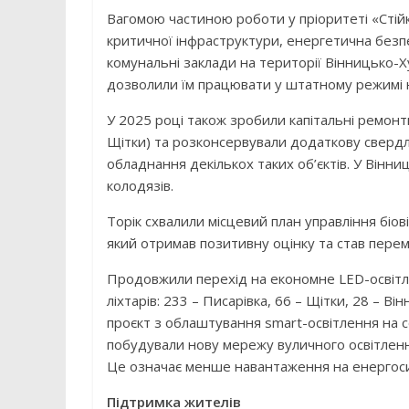
Вагомою частиною роботи у пріоритеті «Стій
критичної інфраструктури, енергетична безпе
комунальні заклади на території Вінницько-
дозволили їм працювати у штатному режимі н
У 2025 році також зробили капітальні ремон
Щітки) та розконсервували додаткову свердл
обладнання декількох таких об’єктів. У Вінн
колодязів.
Торік схвалили місцевий план управління біо
який отримав позитивну оцінку та став перем
Продовжили перехід на економне LED-освітлен
ліхтарів: 233 – Писарівка, 66 – Щітки, 28 – В
проєкт з облаштування smart-освітлення на
побудували нову мережу вуличного освітлення
Це означає менше навантаження на енергосис
Підтримка жителів