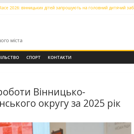
s Race 2026: вінницьких дітей запрошують на головний дитячий забі
ь ОСББ у Вінниці навчали діяти в надзвичайних ситуаціях
кошти громади взялися за ремонт дахів трьох будинків із ОСББ
ад сотня будинків уже долучилися до роздільного збору сміття
римали від Вінницької громади вантажівку та спецобладнання до Дн
шого міста
ПІЛЬСТВО
СПОРТ
КОНТАКТИ
 роботи Вінницько-
нського округу за 2025 рік