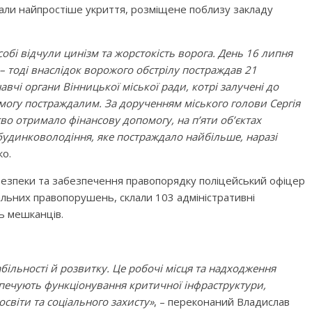
вали найпростіше укриття, розміщене поблизу закладу
собі відчули цинізм та жорстокість ворога. День 16 липня
 тоді внаслідок ворожого обстрілу постраждав 21
вчі органи Вінницької міської ради, котрі залучені до
омогу постраждалим. За дорученням міського голови Сергія
о отримало фінансову допомогу, на п’яти об’єктах
будинковолодіння, яке постраждало найбільше, наразі
ко.
 безпеки та забезпечення правопорядку поліцейський офіцер
альних правопорушень, склали 103 адміністративні
ь мешканців.
абільності й розвитку. Це робочі місця та надходження
езпечують функціонування критичної інфраструктури,
освіти та соціального захисту»
, – переконаний Владислав