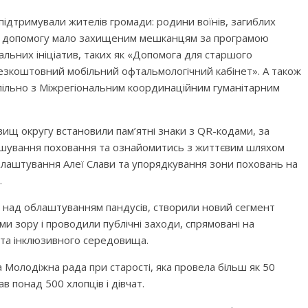
підтримували жителів громади: родини воїнів, загиблих
рну допомогу мало захищеним мешканцям за програмою
іальних ініціатив, таких як «Допомога для старшого
Безкоштовний мобільний офтальмологічний кабінет». А також
пільно з Міжрегіональним координаційним гуманітарним
вищ округу встановили пам’ятні знаки з QR-кодами, за
ашування поховання та ознайомитись з життєвим шляхом
облаштування Алеї Слави та упорядкування зони поховань на
.
 над облаштуванням пандусів, створили новий сегмент
и зору і проводили публічні заходи, спрямовані на
 та інклюзивного середовища.
Молодіжна рада при старості, яка провела більш як 50
в понад 500 хлопців і дівчат.