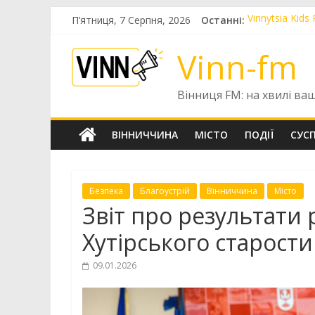
Skip
П’ятниця, 7 Серпня, 2026
Останні:
Vinnytsia Kid
to
Голів правлін
content
У Вінниці за 
Vinn-fm
У Вінниці пон
Зв’язківці от
Вінниця FM: на хвилі ва
ВІННИЧЧИНА
МІСТО
ПОДІЇ
СУС
Безпека
Благоустрій
Вінниччина
Місто
Звіт про результати
Хутірського старости
09.01.2026