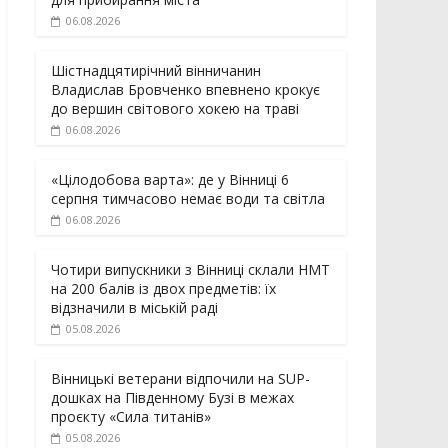
06.08.2026
Шістнадцятирічний вінничанин
Владислав Бровченко впевнено крокує
до вершин світового хокею на траві
06.08.2026
«Цілодобова варта»: де у Вінниці 6
серпня тимчасово немає води та світла
06.08.2026
Чотири випускники з Вінниці склали НМТ
на 200 балів із двох предметів: їх
відзначили в міській раді
05.08.2026
Вінницькі ветерани відпочили на SUP-
дошках на Південному Бузі в межах
проєкту «Сила титанів»
05.08.2026