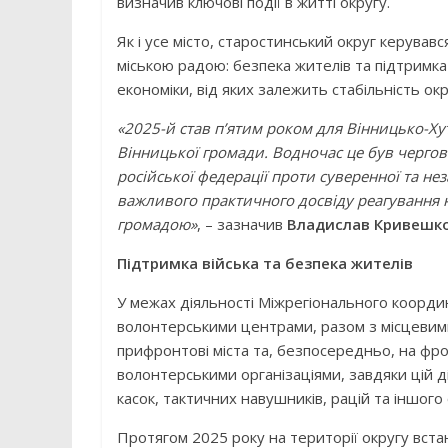
визначив ключові події в житті округу.
Як і усе місто, старостинський округ керува
міською радою: безпека жителів та підтримка
економіки, від яких залежить стабільність окр
«2025-й став п’ятим роком для Вінницько-Хут
Вінницької громади. Водночас це був чергов
російської федерації проти суверенної та н
важливого практичного досвіду реагування на
громадою»
, – зазначив
Владислав Кривешк
Підтримка війська та безпека жителів
У межах діяльності Міжрегіонального координ
волонтерськими центрами, разом з місцевими
прифронтові міста та, безпосередньо, на фро
волонтерськими організаціями, завдяки цій ді
касок, тактичних навушників, рацій та іншого
Протягом 2025 року на території округу вст