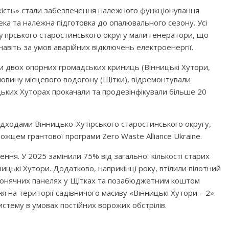
кість» стали забезпечення належного функціонування
ка та належна підготовка до опалювального сезону. Усі
Хутірського старостинського округу мали генератори, що
авіть за умов аварійних відключень електроенергії.
ти двох опорних громадських криниць (Вінницькі Хутори,
овину місцевого водогону (Щітки), відремонтували
ицьких Хуторах прокачали та продезінфікували більше 20
відходами Вінницько-Хутірського старостинського округу,
ожцем грантової програми Zero Waste Alliance Ukraine.
ня. У 2025 замінили 75% від загальної кількості старих
інницькі Хутори. Додатково, наприкінці року, втілили пілотний
 сонячних панелях у Щітках та позабюджетним коштом
 на території садівничого масиву «Вінницькі Хутори – 2».
тему в умовах постійних ворожих обстрілів.