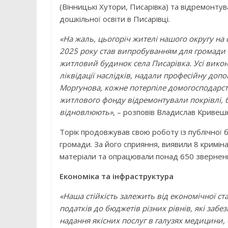
(Вінницькі Хутори, Писарівка) та відремонту
дошкільної освіти в Писарівці.
«На жаль, цьогоріч жителі нашого округу на 
2025 року став випробуванням для громади –
житловий будинок села Писарівка. Усі викона
ліквідації наслідків, надали професійну доп
Моргунова, кожне потерпіле домогосподарств
житлового фонду відремонтували покрівлі, 
відновлюють»
, – розповів Владислав Кривеш
Торік продовжував свою роботу із публічної
громади. За його сприяння, виявили 8 кримін
матеріали та опрацювали понад 650 звернен
Економіка та інфраструктура
«Наша стійкість залежить від економічної ст
податків до бюджетів різних рівнів, які заб
надання якісних послуг в галузях медицини, 