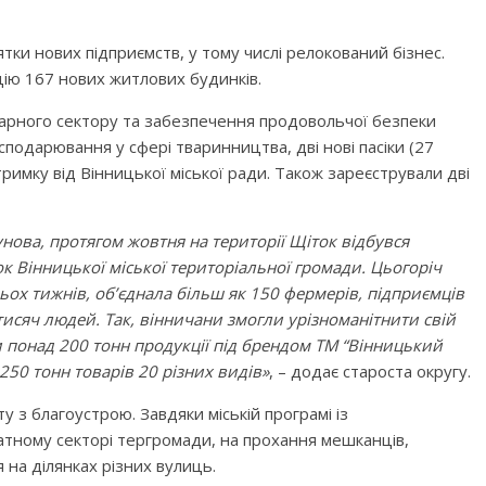
ятки нових підприємств, у тому числі релокований бізнес.
ацію 167 нових житлових будинків.
рарного сектору та забезпечення продовольчої безпеки
сподарювання у сфері тваринництва, дві нові пасіки (27
римку від Вінницької міської ради. Також зареєстрували дві
унова, протягом жовтня на території Щіток відбувся
 Вінницької міської територіальної громади. Цьогоріч
ох тижнів, об’єднала більш як 150 фермерів, підприємців
 тисяч людей. Так, вінничани змогли урізноманітнити свій
и понад 200 тонн продукції під брендом ТМ “Вінницький
250 тонн товарів 20 різних видів»
, – додає староста округу.
з благоустрою. Завдяки міській програмі із
атному секторі тергромади, на прохання мешканців,
на ділянках різних вулиць.