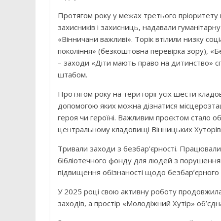
Протягом року у межах третього пріоритету 
захисників і захисниць, надавали гуманіта
«Вінничани важливі». Торік втілили низку соц
покоління» (безкоштовна перевірка зору), «
– заходи «Діти мають право на дитинство» с
штабом.
Протягом року на території усіх шести кладо
допомогою яких можна дізнатися місцерозт
героя чи героїні. Важливим проєктом стало 
центральному кладовищі Вінницьких Хуторів
Тривали заходи з безбар’єрності. Працювали
бібліотечного фонду для людей з порушенням
підвищення обізнаності щодо безбарʼєрного
У 2025 році свою активну роботу продовжила 
заходів, а простір «Молодіжний Хутір» обʼєдна