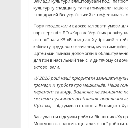
Заклади культури влаштовували події патріо
культурну спадщину та підтримували націон
став другий Всеукраїнський етнофестиваль «
Торік продовжили вдосконалювати умови для 
партнерстві з БО «Карітас України» реалізув
актової зали КЗ «Вінницько-Хутірський ліцей
кабінету трудового навчання, мультимедійні 
Щітецькій гімназії допомогли з облаштування
для гри в настільний теніс. У дитячому садоч
актової зали.
«У 2026 році наші пріоритети залишатимутьс
громади й турбота про мешканців. Наше гол
перемоги та миру. Водночас не залишимо по
системи вуличного освітлення, оновлення до
Щітках»
, – підсумував староста Вінницько-Х
Заслухавши підсумки роботи Вінницько-Хутірс
Моргунов наголосив, що для якісної роботи 