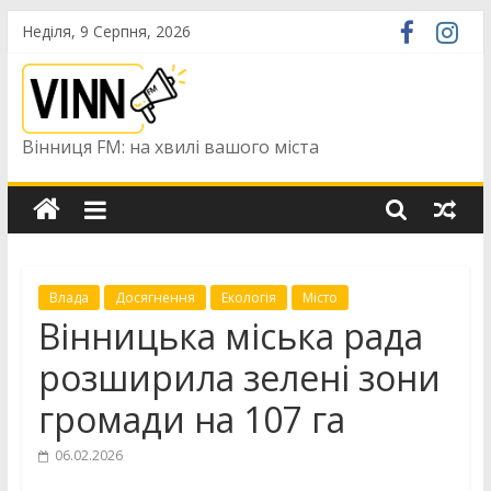
Skip
Неділя, 9 Серпня, 2026
to
content
Вінниця FM: на хвилі вашого міста
Влада
Досягнення
Екологія
Місто
Вінницька міська рада
розширила зелені зони
громади на 107 га
06.02.2026