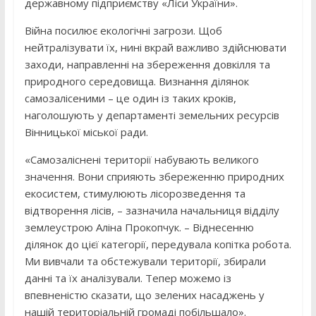
державному підприємству «Ліси України».
Війна посилює екологічні загрози. Щоб
нейтралізувати їх, нині вкрай важливо здійснювати
заходи, направленні на збереження довкілля та
природного середовища. Визнання ділянок
самозалісеними – це один із таких кроків,
наголошують у департаменті земельних ресурсів
Вінницької міської ради.
«Самозаліснені території набувають великого
значення. Вони сприяють збереженню природних
екосистем, стимулюють лісорозведення та
відтворення лісів, – зазначила начальниця відділу
землеустрою Аліна Прокопчук. – Віднесенню
ділянок до цієї категорії, передувала копітка робота.
Ми вивчали та обстежували території, збирали
данні та їх аналізували. Тепер можемо із
впевненістю сказати, що зелених насаджень у
нашій територіальній громаді побільшало».