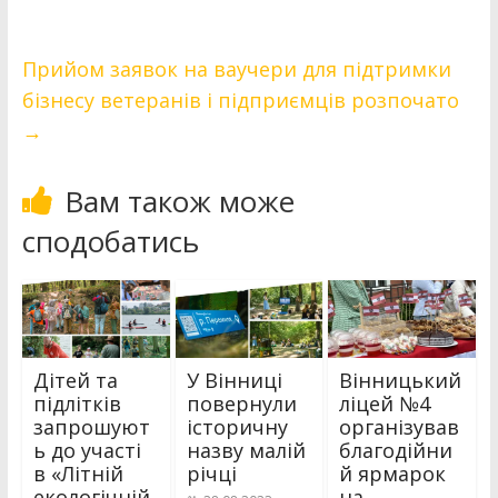
Прийом заявок на ваучери для підтримки
бізнесу ветеранів і підприємців розпочато
→
Вам також може
сподобатись
Дітей та
У Вінниці
Вінницький
підлітків
повернули
ліцей №4
запрошуют
історичну
організував
ь до участі
назву малій
благодійни
в «Літній
річці
й ярмарок
екологічній
на