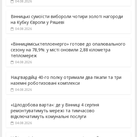
04.08.2026
Вінницькі сумоїсти вибороли чотири золоті нагороди
на Кубку Європи у Ряшеві
04.08.2026
«Вінницяміськтеплоенерго» готове до опалювального
сезону на 78,9%: у місті оновили 2,88 кілометра
тепломереж
04.08.2026
Нацгвардійці 40-го полку отримали два пікапи та три
наземні роботизовані комплекси
04.08.2026
«Цілодобова варта»: де у Вінниці 4 серпня
ремонтуватимуть мережі та тимчасово
відключатимуть комунальні послуги
04.08.2026