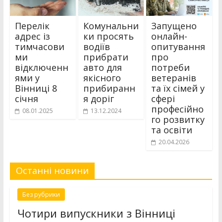
Перелік
Комунальни
Запущено
адрес із
ки просять
онлайн-
тимчасови
водіїв
опитування
ми
прибрати
про
відключенн
авто для
потреби
ями у
якісного
ветеранів
Вінниці 8
прибиранн
та їх сімей у
січня
я доріг
сфері
професійно
08.01.2025
13.12.2024
го розвитку
та освіти
20.04.2026
Останні новини
Без рубрики
Чотири випускники з Вінниці