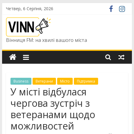
Skip
Четвер, 6 Серпня, 2026
to
content
Вінниця FM: на хвилі вашого міста
Business
Ветерани
Місто
Підтримка
У місті відбулася
чергова зустріч з
ветеранами щодо
можливостей