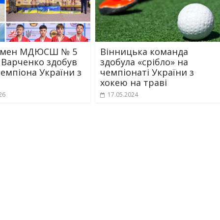
смен МДЮСШ № 5
Вінницька команда
 Варченко здобув
здобула «срібло» на
чемпіона України з
чемпіонаті України з
хокею на траві
26
17.05.2024