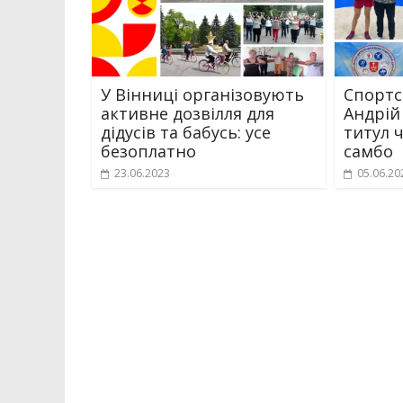
У Вінниці організовують
Спорт
активне дозвілля для
Андрій
дідусів та бабусь: усе
титул 
безоплатно
самбо
23.06.2023
05.06.20