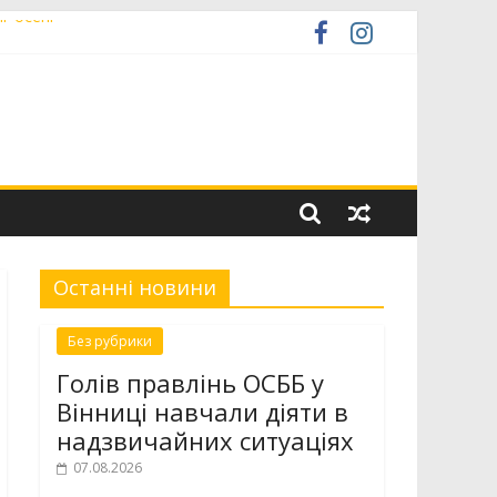
г осені
я військ зв’язку
Останні новини
Без рубрики
Голів правлінь ОСББ у
Вінниці навчали діяти в
надзвичайних ситуаціях
07.08.2026