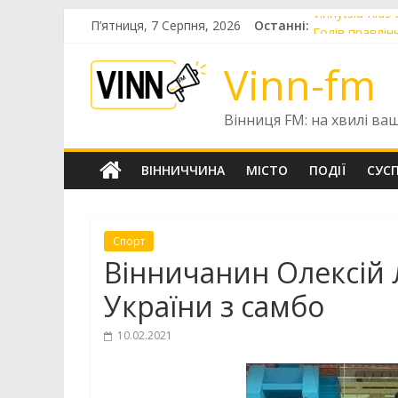
Skip
Vinnytsia Kid
П’ятниця, 7 Серпня, 2026
Останні:
to
Голів правлін
content
У Вінниці за 
Vinn-fm
У Вінниці пон
Зв’язківці от
Вінниця FM: на хвилі ва
ВІННИЧЧИНА
МІСТО
ПОДІЇ
СУС
Спорт
Вінничанин Олексій 
України з самбо
10.02.2021