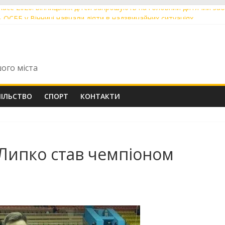
s Race 2026: вінницьких дітей запрошують на головний дитячий забі
ь ОСББ у Вінниці навчали діяти в надзвичайних ситуаціях
кошти громади взялися за ремонт дахів трьох будинків із ОСББ
ад сотня будинків уже долучилися до роздільного збору сміття
римали від Вінницької громади вантажівку та спецобладнання до Дн
шого міста
ПІЛЬСТВО
СПОРТ
КОНТАКТИ
Липко став чемпіоном