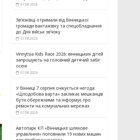
07.08.2026
Зв’язківці отримали від Вінницької
громади вантажівку та спецобладнання
до Дня військ зв’язку
07.08.2026
Vinnytsia Kids Race 2026: вінницьких дітей
запрошують на головний дитячий забіг
осені
07.08.2026
У Вінниці 7 серпня очікується негода:
→
«Цілодобова варта» закликає мешканців
бути обережними та інформує про
ремонти на комунальних мережах
07.08.2026
Автопарк КП «Вінницьке шляхове
управління» поповнили 19 нових машин
для прибирання міста