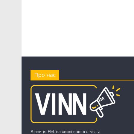
Про нас
Вінниця FM: на хвилі вашого міста