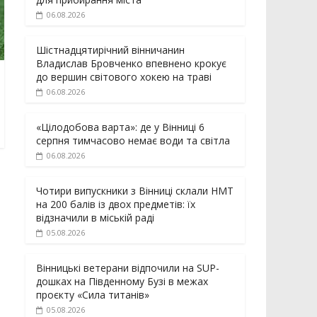
06.08.2026
Шістнадцятирічний вінничанин
Владислав Бровченко впевнено крокує
до вершин світового хокею на траві
06.08.2026
«Цілодобова варта»: де у Вінниці 6
серпня тимчасово немає води та світла
06.08.2026
Чотири випускники з Вінниці склали НМТ
на 200 балів із двох предметів: їх
відзначили в міській раді
05.08.2026
Вінницькі ветерани відпочили на SUP-
дошках на Південному Бузі в межах
проєкту «Сила титанів»
05.08.2026