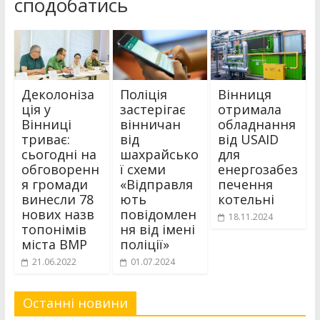
сподобатись
Деколоніза
Поліція
Вінниця
ція у
застерігає
отримала
Вінниці
вінничан
обладнання
триває:
від
від USAID
сьогодні на
шахрайсько
для
обговоренн
ї схеми
енергозабез
я громади
«Відправля
печення
винесли 78
ють
котельні
нових назв
повідомлен
18.11.2024
топонімів
ня від імені
міста ВМР
поліції»
21.06.2022
01.07.2024
Останні новини