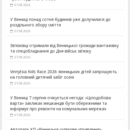
07.08.2026
У Вінниці понад сотня будинків уже долучилися до
роздільного збору сміття
07.08.2026
Зв’язківці отримали від Вінницької громади вантажівку
та спецобладнання до Дня військ зв’язку
07.08.2026
Vinnytsia Kids Race 2026: вінницьких дітей запрошують
на головний дитячий забіг осені
07.08.2026
У Вінниці 7 серпня очікується негода: «Цілодобова
варта» закликає мешканців бути обережними та
інформує про ремонти на комунальних мережах
07.08.2026
Автопарк КП «Вінницьке шляхове управління»