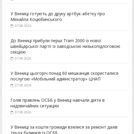
У Вінниці готують до друку артбук-абетку про
Михайла Коцюбинського
07.08.2026
До Вінниці прибули перші Tram 2000 із нової
швейцарської партії із заводською низькопідлоговою
секцією
07.08.2026
У Вінниці цьогоріч понад 60 мешканців скористалися
послугою «Мобільний адміністратор» ЦНАП
07.08.2026
Голів правлінь ОСББ у Вінниці навчали діяти в
надзвичайних ситуаціях
07.08.2026
У Вінниці за кошти громади взялися за ремонт дахів
трьох будинків із ОСББ