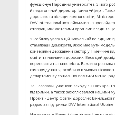
функціонує Народний університет. З його ро
й педагогічний директор Ірина Айферт. Також
дорослих та післядипломної освіти, Міністерст
DVV International познайомились з провайде
співпраці між місцевими органами влади та ц
“Особливу увагу у цій навчальній поїздці ми 
стабілізації демократії, якою має бути модель
критеріями державний сектор у Німеччині ви
освіти та навчання дорослих. Весь цей досві
переносити на наше місто. Важливо розвиват
самоврядування, особливо в умовах післявоєн
департаменту соціальної політики міської ра
За її словами, учасники заходу з інших країн
підтримки, а також захоплювалися нашими му
Проєкт «Центр Освіти Дорослих Вінницької г
радою за підтримки DVV International Ukraine
Нагадаємо, у Вінниці функціонує Центр освіт