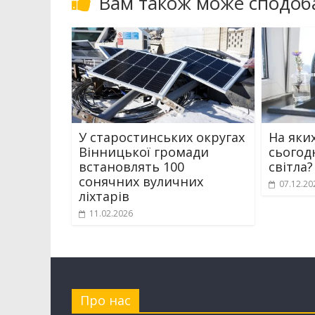
Вам також може сподоб
У старостинських округах
На яки
Вінницької громади
сьогод
встановлять 100
світла?
сонячних вуличних
07.12.20
ліхтарів
11.02.2026
Про нас