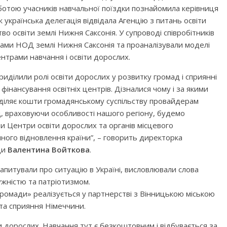
ботою учасників навчальної поїздки познайомила керівниця
 українська делегація відвідала Агенцію з питань освіти
во освіти землі Нижня Саксонія. У супроводі співробітників
рами НОД землі Нижня Саксонія та проаналізували моделі
ентрами навчання і освіти дорослих.
приділили ролі освіти дорослих у розвитку громад і сприянні
 фінансування освітніх центрів. Дізналися чому і за якими
діляє кошти громадянському суспільству провайдерам
д, враховуючи особливості нашого регіону, будемо
и Центри освіти дорослих та органів місцевого
ного відновлення країни”, – говорить директорка
ди
Валентина Войткова
.
 запитували про ситуацію в Україні, висловлювали слова
жністю та патріотизмом.
ромади» реалізується у партнерстві з Вінницькою міською
 та сприяння Німеччини.
и дорослих. Навчання тут є безкоштовним і відбувається за