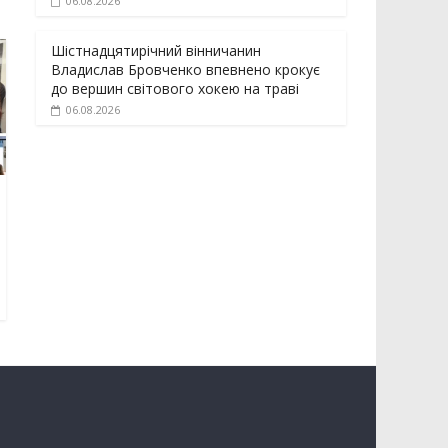
06.08.2026
Шістнадцятирічний вінничанин
Владислав Бровченко впевнено крокує
до вершин світового хокею на траві
06.08.2026