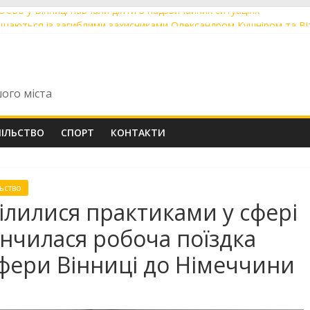
 ОСББ у Вінниці навчали діяти в надзвичайних ситуаціях
ощаються із загиблими захисниками Олександром Кушніром та В
ють до друку артбук-абетку про Михайла Коцюбинського
були перші Tram 2000 із нової швейцарської партії із заводською
оріч понад 60 мешканців скористалися послугою «Мобільний адм
шого міста
ПІЛЬСТВО
СПОРТ
КОНТАКТИ
ьство
ілилися практиками у сфері
інчилася робоча поїздка
сфери Вінниці до Німеччини