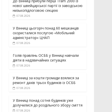
До Вінниці прибули перші Tram 2000 із
нової швейцарської партії із заводською
низькопідлоговою секцією
07.08.2026
У Вінниці цьогоріч понад 60 мешканців
скористалися послугою «Мобільний
адміністратор» ЦНАП
07.08.2026
Голів правлінь ОСББ у Вінниці навчали
діяти в надзвичайних ситуаціях
07.08.2026
У Вінниці за кошти громади взялися за
ремонт дахів трьох будинків із ОСББ
07.08.2026
У Вінниці понад сотня будинків уже
долучилися до роздільного збору сміття
07.08.2026