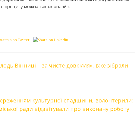
го процесу можна також онлайн.
одь Вінниці – за чисте довкілля», вже зібрали
береженням культурної спадщини, волонтерили:
міської ради відзвітували про виконану роботу