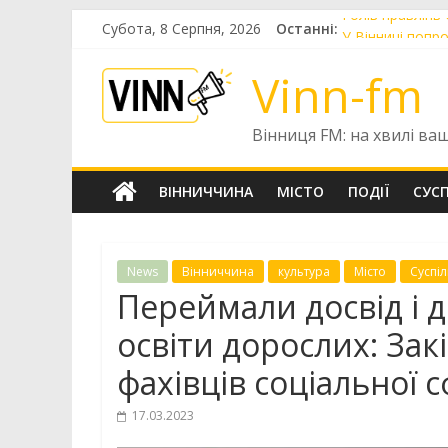
Skip
Субота, 8 Серпня, 2026
Останні:
Голів правлінь
to
У Вінниці попр
content
У Вінниці готу
Vinn-fm
До Вінниці при
У Вінниці цьог
Вінниця FM: на хвилі ва
ВІННИЧЧИНА
МІСТО
ПОДІЇ
СУС
News
Вінниччина
культура
Місто
Суспіл
Переймали досвід і д
освіти дорослих: Зак
фахівців соціальної 
17.03.2023