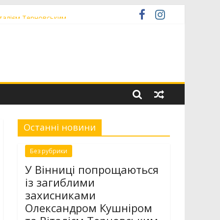
італієм Терновським
 низькопідлоговою секцією
іністратор» ЦНАП
Останні новини
Без рубрики
У Вінниці попрощаються
із загиблими
захисниками
Олександром Кушніром