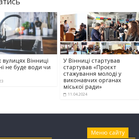
атись
х вулицях Вінниці
У Вінниці стартував
ні не буде води чи
стартував «Проєкт
стажування молоді у
виконавчих органах
23
міської ради»
11.04.2024
Меню сайту