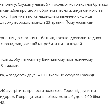
апрямку. Служив у лавах 57-ї окремої мотопіхотної бригади
авжди дбав про своїх побратимів, вони ж цінували його за
ону. Трагічна звістка надійшла із північних околиць
с штурму ворожих позицій 23 травня. Йому назавжди
нення до своєї сім’ї – батьків, коханої дружини та двох
ї справи, завдяки якій міг робити життя людей
після здобуття освіти у Вінницькому політехнічному
10-ї школи.
а, – згадують друзі. – Він ніколи не сумував і завжди
40 зустріти та провести полеглого Героя від зупинки
идором. Попрощатися із воїном можна буде о 9:00 біля
48.