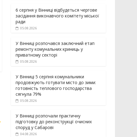
6 серпня у Вінниці відбудеться чергове
засідання виконавчого комітету міської
ради
05.08.2026
У Вінниці розпочався заключний етап
ремонту комунальних криниць у
приватному секторі
05.08.2026
У Вінниці 5 серпня комунальники
продовжують готувати місто до зими:
готовність теплового господарства
сягнула 79%
05.08.2026
У Вінниці розпочали практичну
→
підготовку до реконструкції очисних
споруд у Сабарові
04.08.2026