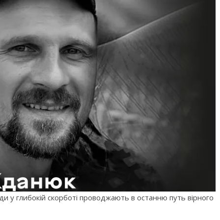
ади у глибокій скорботі проводжають в останню путь вірного