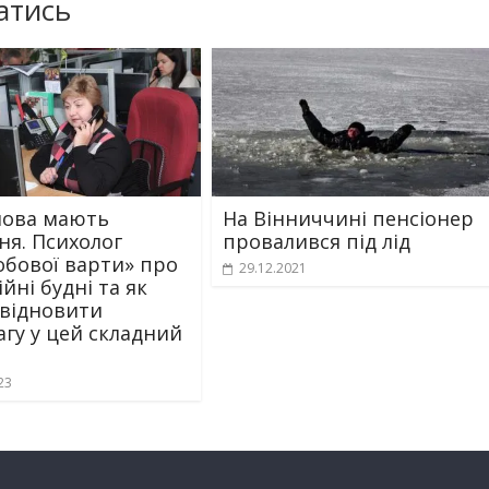
атись
лова мають
На Вінниччині пенсіонер
ня. Психолог
провалився під лід
обової варти» про
29.12.2021
йні будні та як
відновити
агу у цей складний
23