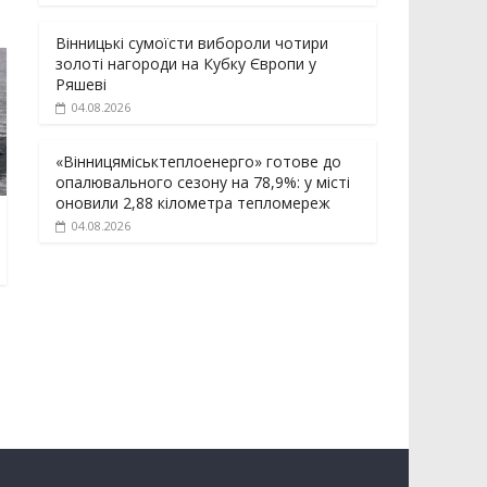
Вінницькі сумоїсти вибороли чотири
золоті нагороди на Кубку Європи у
Ряшеві
04.08.2026
«Вінницяміськтеплоенерго» готове до
опалювального сезону на 78,9%: у місті
оновили 2,88 кілометра тепломереж
04.08.2026