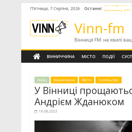
Skip
Вінницькі вет
П’ятниця, 7 Серпня, 2026
Останні:
to
Автопарк КП 
content
Шістнадцятир
Vinn-fm
«Цілодобова в
Чотири випуск
Вінниця FM: на хвилі ва
ВІННИЧЧИНА
МІСТО
ПОДІЇ
СУС
News
Вінниччина
Місто
Суспільство
У Вінниці прощаютьс
Андрієм Жданюком
16.08.2023