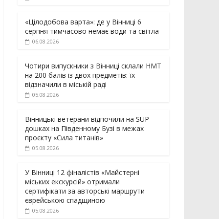
«Цілодобова варта»: де у Вінниці 6
серпня тимчасово немає води та світла
06.08.2026
Чотири випускники з Вінниці склали НМТ
на 200 балів із двох предметів: їх
відзначили в міській раді
05.08.2026
Вінницькі ветерани відпочили на SUP-
дошках на Південному Бузі в межах
проєкту «Сила титанів»
05.08.2026
У Вінниці 12 фіналістів «Майстерні
міських екскурсій» отримали
сертифікати за авторські маршрути
єврейською спадщиною
05.08.2026