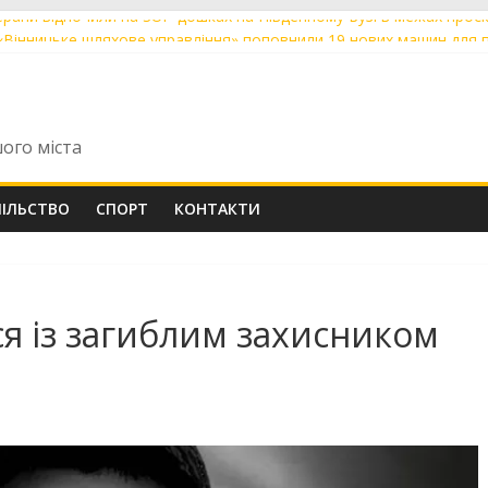
ерани відпочили на SUP-дошках на Південному Бузі в межах проєк
«Вінницьке шляхове управління» поповнили 19 нових машин для 
ічний вінничанин Владислав Бровченко впевнено крокує до верши
арта»: де у Вінниці 6 серпня тимчасово немає води та світла
ники з Вінниці склали НМТ на 200 балів із двох предметів: їх відзн
шого міста
ПІЛЬСТВО
СПОРТ
КОНТАКТИ
я із загиблим захисником