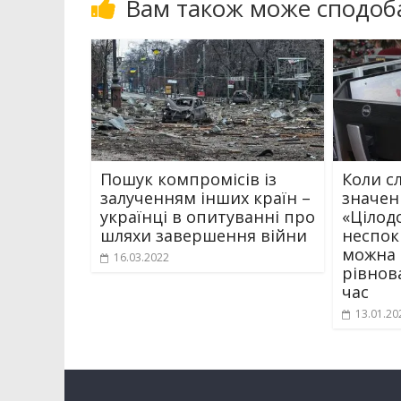
Вам також може сподоб
Пошук компромісів із
Коли с
залученням інших країн –
значен
українці в опитуванні про
«Цілод
шляхи завершення війни
неспокі
можна 
16.03.2022
рівнов
час
13.01.20