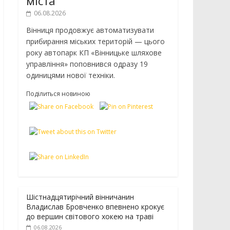
міста
06.08.2026
Вінниця продовжує автоматизувати
прибирання міських територій — цього
року автопарк КП «Вінницьке шляхове
управління» поповнився одразу 19
одиницями нової техніки.
Поділиться новиною
Шістнадцятирічний вінничанин
Владислав Бровченко впевнено крокує
до вершин світового хокею на траві
06.08.2026