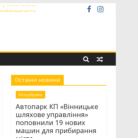
ту «Сила титанів»
прибирання міста
н світового хокею на траві
ачили в міській раді
Останні новини
Без рубрики
Автопарк КП «Вінницьке
шляхове управління»
поповнили 19 нових
машин для прибирання