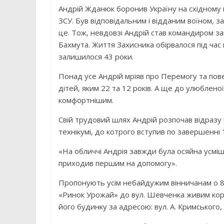
Андрій Жданюк боронив Україну на східному н
ЗСУ. Був відповідальним і відданим воїном, з
це. Тож, невдовзі Андрій став командиром заг
Бахмута. Життя Захисника обірвалося під ча
залишилося 43 роки.
Понад усе Андрій мріяв про Перемогу та повер
дітей, яким 22 та 12 років. А ще до улюблено
комфортнішим.
Свій трудовий шлях Андрій розпочав відразу 
технікумі, до котрого вступив по завершенні 
«На обличчі Андрія завжди була осяйна усмішк
приходив першим на допомогу».
Пропонують усім небайдужим вінничанам о 8:
«Ринок Урожай» до вул. Шевченка живим кор
його будинку за адресою: вул. А. Кримського, 