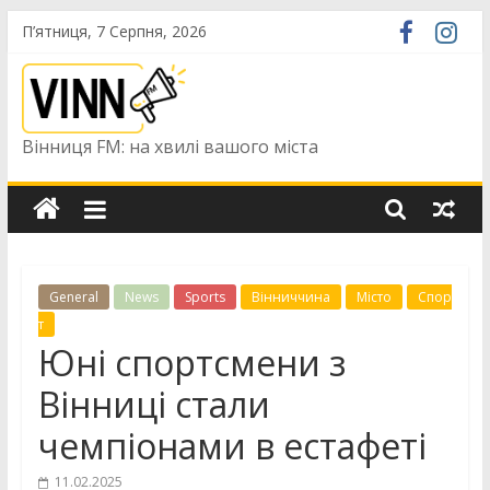
Skip
П’ятниця, 7 Серпня, 2026
to
content
Вінниця FM: на хвилі вашого міста
General
News
Sports
Вінниччина
Місто
Спор
т
Юні спортсмени з
Вінниці стали
чемпіонами в естафеті
11.02.2025