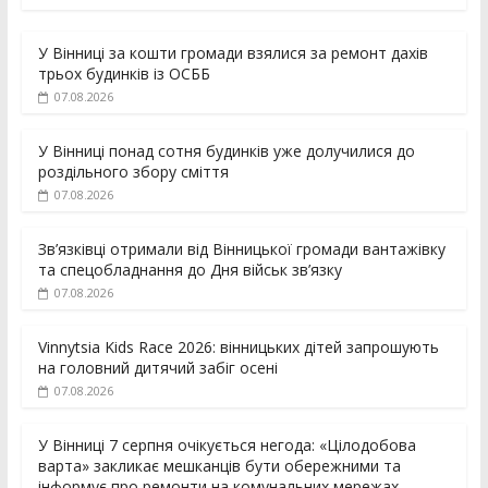
У Вінниці за кошти громади взялися за ремонт дахів
трьох будинків із ОСББ
07.08.2026
У Вінниці понад сотня будинків уже долучилися до
роздільного збору сміття
07.08.2026
Зв’язківці отримали від Вінницької громади вантажівку
та спецобладнання до Дня військ зв’язку
07.08.2026
Vinnytsia Kids Race 2026: вінницьких дітей запрошують
на головний дитячий забіг осені
07.08.2026
У Вінниці 7 серпня очікується негода: «Цілодобова
варта» закликає мешканців бути обережними та
інформує про ремонти на комунальних мережах