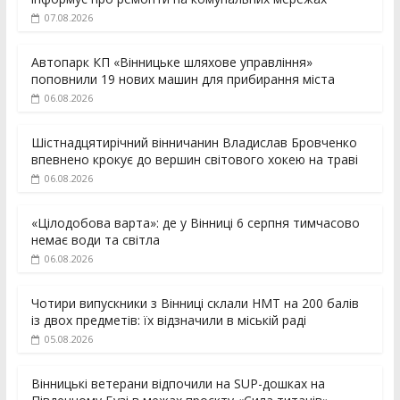
07.08.2026
Автопарк КП «Вінницьке шляхове управління»
поповнили 19 нових машин для прибирання міста
06.08.2026
Шістнадцятирічний вінничанин Владислав Бровченко
впевнено крокує до вершин світового хокею на траві
06.08.2026
«Цілодобова варта»: де у Вінниці 6 серпня тимчасово
немає води та світла
06.08.2026
Чотири випускники з Вінниці склали НМТ на 200 балів
із двох предметів: їх відзначили в міській раді
05.08.2026
Вінницькі ветерани відпочили на SUP-дошках на