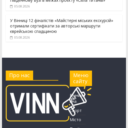
Південному Бузі в межах проєкту «Сила титанів»
05.08.2026
У Вінниці 12 фіналістів «Майстерні міських екскурсій»
отримали сертифікати за авторські маршрути
єврейською спадщиною
05.08.2026
Про нас
Меню
сайту
Вінничч
ина
Спорт
Місто