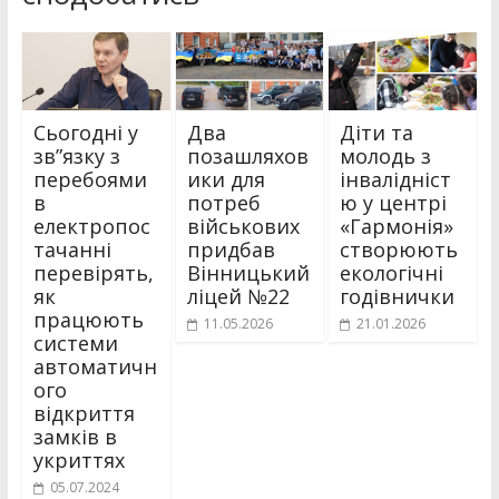
Сьогодні у
Два
Діти та
зв”язку з
позашляхов
молодь з
перебоями
ики для
інвалідніст
в
потреб
ю у центрі
електропос
військових
«Гармонія»
тачанні
придбав
створюють
перевірять,
Вінницький
екологічні
як
ліцей №22
годівнички
працюють
11.05.2026
21.01.2026
системи
автоматичн
ого
відкриття
замків в
укриттях
05.07.2024