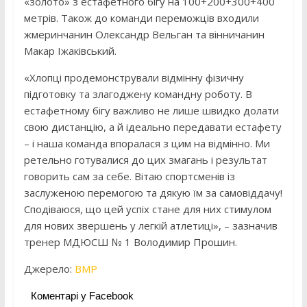
«золото» з естафетного бігу на 100+200+300+400
метрів. Також до команди переможців входили
жмеринчанин Олександр Вельган та вінничанин
Макар Іжаківський.
«Хлопці продемонстрували відмінну фізичну
підготовку та злагоджену командну роботу. В
естафетному бігу важливо не лише швидко долати
свою дистанцію, а й ідеально передавати естафету
– і наша команда впоралася з цим на відмінно. Ми
ретельно готувалися до цих змагань і результат
говорить сам за себе. Вітаю спортсменів із
заслуженою перемогою та дякую їм за самовіддачу!
Сподіваюся, що цей успіх стане для них стимулом
для нових звершень у легкій атлетиці», – зазначив
тренер МДЮСШ № 1 Володимир Прошин.
Джерело:
ВМР
Коментарі у Facebook