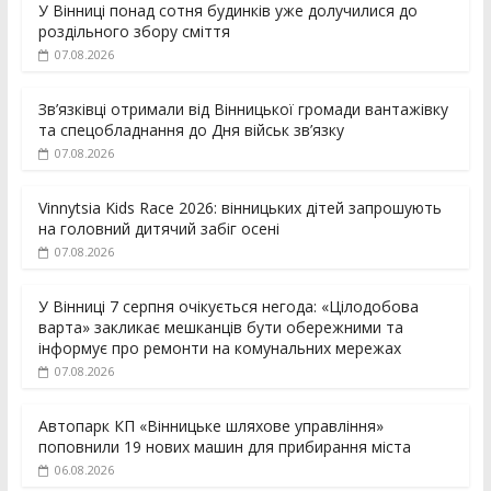
У Вінниці понад сотня будинків уже долучилися до
роздільного збору сміття
07.08.2026
Зв’язківці отримали від Вінницької громади вантажівку
та спецобладнання до Дня військ зв’язку
07.08.2026
Vinnytsia Kids Race 2026: вінницьких дітей запрошують
на головний дитячий забіг осені
07.08.2026
У Вінниці 7 серпня очікується негода: «Цілодобова
варта» закликає мешканців бути обережними та
інформує про ремонти на комунальних мережах
07.08.2026
Автопарк КП «Вінницьке шляхове управління»
поповнили 19 нових машин для прибирання міста
06.08.2026