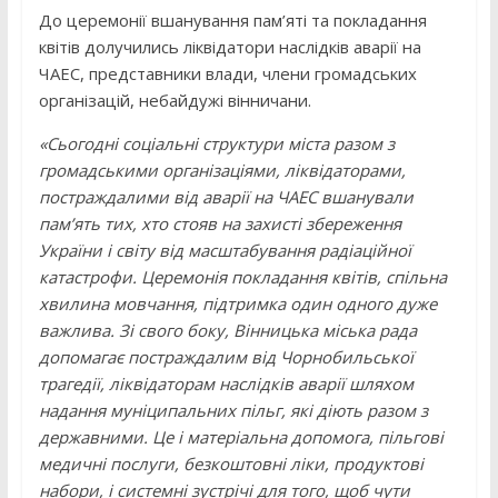
До церемонії вшанування пам’яті та покладання
квітів долучились ліквідатори наслідків аварії на
ЧАЕС, представники влади, члени громадських
організацій, небайдужі вінничани.
«Сьогодні соціальні структури міста разом з
громадськими організаціями, ліквідаторами,
постраждалими від аварії на ЧАЕС вшанували
пам’ять тих, хто стояв на захисті збереження
України і світу від масштабування радіаційної
катастрофи. Церемонія покладання квітів, спільна
хвилина мовчання, підтримка один одного дуже
важлива. Зі свого боку, Вінницька міська рада
допомагає постраждалим від Чорнобильської
трагедії, ліквідаторам наслідків аварії шляхом
надання муніципальних пільг, які діють разом з
державними. Це і матеріальна допомога, пільгові
медичні послуги, безкоштовні ліки, продуктові
набори, і системні зустрічі для того, щоб чути