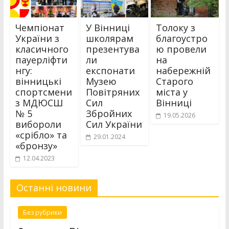
Чемпіонат
У Вінниці
Толоку з
України з
школярам
благоустро
класичного
презентува
ю провели
пауерліфти
ли
на
нгу:
експонати
набережній
вінницькі
Музею
Старого
спортсмени
Повітряних
міста у
з МДЮСШ
Сил
Вінниці
№ 5
Збройних
19.05.2026
вибороли
Сил України
«срібло» та
29.01.2024
«бронзу»
12.04.2023
Останні новини
Без рубрики