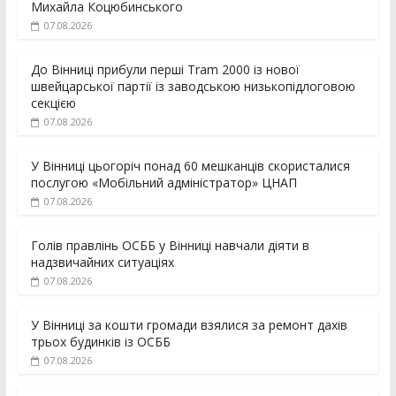
Михайла Коцюбинського
07.08.2026
До Вінниці прибули перші Tram 2000 із нової
швейцарської партії із заводською низькопідлоговою
секцією
07.08.2026
У Вінниці цьогоріч понад 60 мешканців скористалися
послугою «Мобільний адміністратор» ЦНАП
07.08.2026
Голів правлінь ОСББ у Вінниці навчали діяти в
надзвичайних ситуаціях
07.08.2026
У Вінниці за кошти громади взялися за ремонт дахів
трьох будинків із ОСББ
07.08.2026