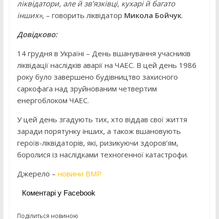
ліквідатори, але й зв’язківці, кухарі й багато
інших»
, – говорить ліквідатор
Микола Бойчук
.
Довідково:
14 грудня в Україні – День вшанування учасників
ліквідації наслідків аварії на ЧАЕС. В цей день 1986
року було завершено будівництво захисного
саркофага над зруйнованим четвертим
енергоблоком ЧАЕС.
У цей день згадують тих, хто віддав свої життя
заради порятунку інших, а також вшановують
героїв-ліквідаторів, які, ризикуючи здоров’ям,
боролися із наслідками техногенної катастрофи.
Джерело –
новини ВМР
Коментарі у Facebook
Поділиться новиною